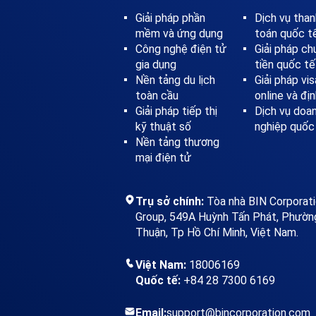
Giải pháp phần
Dịch vụ tha
mềm và ứng dụng
toán quốc t
Công nghệ điện tử
Giải pháp c
gia dụng
tiền quốc tế
Nền tảng du lịch
Giải pháp vis
toàn cầu
online và đị
Giải pháp tiếp thị
Dịch vụ doa
kỹ thuật số
nghiệp quốc
Nền tảng thương
mại điện tử
Trụ sở chính:
Tòa nhà BIN Corporat
Group, 549A Huỳnh Tấn Phát, Phườn
Thuận, Tp Hồ Chí Minh, Việt Nam.
Việt Nam:
18006169
Quốc tế:
+84 28 7300 6169
Email:
support@bincorporation.com