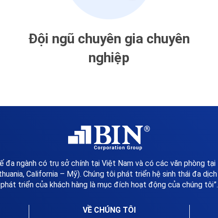
Đội ngũ chuyên gia chuyên
nghiệp
 đa ngành có trụ sở chính tại Việt Nam và có các văn phòng tại
thuania, California – Mỹ). Chúng tôi phát triển hệ sinh thái đa dịc
phát triển của khách hàng là mục đích hoạt động của chúng tôi”.
VỀ CHÚNG TÔI