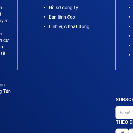
nh
Hồ sơ công ty
ế
Ban lãnh đạo
huyển
Lĩnh vực hoạt động
a
nh cư
nh
 tế
ion
g Tân
SUBSCR
THEO D