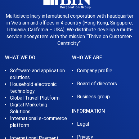
Multidisciplinary international corporation with headquarter
in Vietnam and offices in 4 country (Hong Kong, Singapore,
Lithuania, California – USA). We distribute develop a multi-
service ecosystem with the mission “Thrive on Customer-
Centricity”.
WHAT WE DO
WHO WE ARE
Software and application
Company profile
solutions
Board of directors
Household electronic
technology
Business group
Global Travel Platform
Digital Marketing
INFORMATION
Solutions
International e-commerce
Legal
platform
Privacy
International Payment