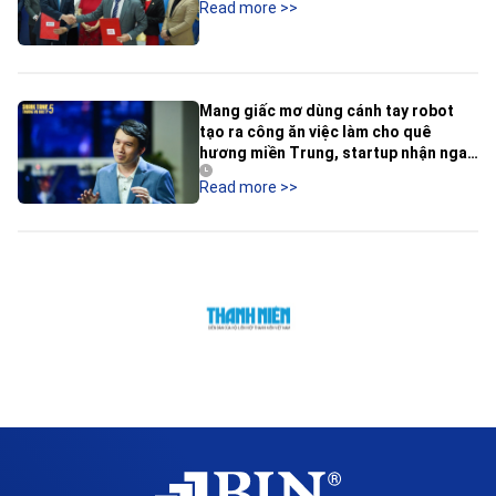
Read more
>>
Mang giấc mơ dùng cánh tay robot
tạo ra công ăn việc làm cho quê
hương miền Trung, startup nhận ngay
cái gật đầu của Shark Hùng Anh
Read more
>>